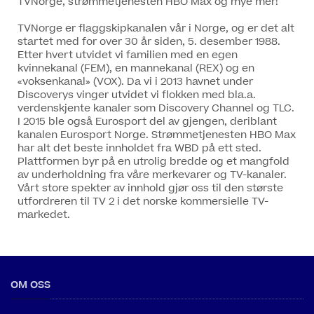
TVNorge, strømmetjenesten HBO Max og mye mer!
TVNorge er flaggskipkanalen vår i Norge, og er det alt
startet med for over 30 år siden, 5. desember 1988.
Etter hvert utvidet vi familien med en egen
kvinnekanal (FEM), en mannekanal (REX) og en
«voksenkanal» (VOX). Da vi i 2013 havnet under
Discoverys vinger utvidet vi flokken med bla.a.
verdenskjente kanaler som Discovery Channel og TLC.
I 2015 ble også Eurosport del av gjengen, deriblant
kanalen Eurosport Norge. Strømmetjenesten HBO Max
har alt det beste innholdet fra WBD på ett sted.
Plattformen byr på en utrolig bredde og et mangfold
av underholdning fra våre merkevarer og TV-kanaler.
Vårt store spekter av innhold gjør oss til den største
utfordreren til TV 2 i det norske kommersielle TV-
markedet.
OM OSS